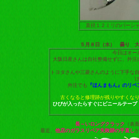
直径１２ミリのパーシ
５月８日（水） 曇り 
今日はオー
大阪日産さんは自社整備せずに、外注
トヨタさんや三菱さんのように下手な
外注でも
『ほんまもん』のリペ
古くなると修理跡が残りやすくな
ひびが入ったらすぐにビニールテープ
長～いロングクラック
（表
最近、
他店のガラスリペア失敗跡の手直し