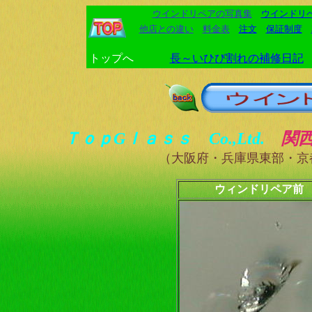
ウインドリペアの写真集
ウインドリ
他店との違い
料金表
注文
保証制度
トップへ
長～いひび割れの補修日記
ＴｏｐGｌａｓｓ Co.,Ltd.
関
（大阪府・兵庫県東部・京
ウィンドリペア前