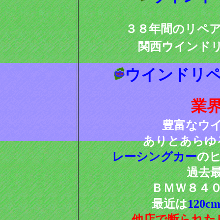
３８年間のリペ
関西ウインド
ウインドリペ
業
豊富なウ
ありとあらゆ
レーシングカー
の
過去
ＢＭＷ８４
最近は
120c
他店で断られた