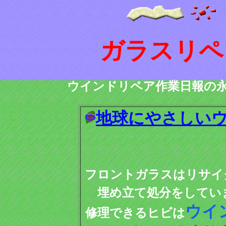
ガラスリペ
ウインドリペア作業日報の
地球にやさしい
フロントガラスは
リサイ
埋め立て処分をしてい
ウイ
修理できるヒビは