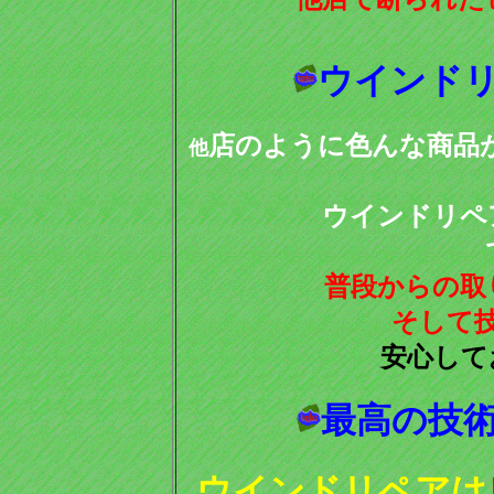
ウインド
店のように色んな商品
他
ウインドリペ
普段からの取
そして
安心して
最高の技
ウインドリペアは