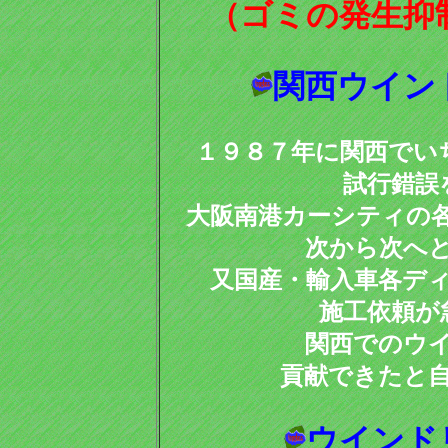
（ゴミの発生抑
関西ウイン
１９８７年に関西でい
試行錯誤
大阪南港カーシティの
次から次へ
又国産・輸入車各デ
施工依頼が
関西でのウ
貢献できたと
ウインド