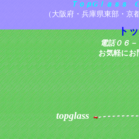
ＴｏｐGｌａｓｓ Co.
（大阪府・兵庫県東部・京
トッ
電話０６－
お気軽にお
topglass