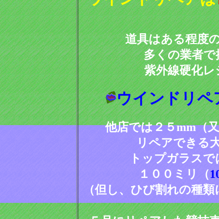
道具はある程度
多くの業者で
紫外線硬化レ
ウインドリペ
他店では２５mm（
リペアできる
トップガラスで
１００ミリ（
1
（但し、ひび割れの種類