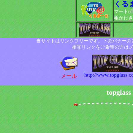
くる
マート(
報が行き
当サイトはリンクフリーです。下のバナーの
相互リンクをご希望の方は
http://www.topglass.co
メール
topglass