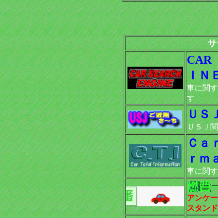
サ
CA
ＩＮ
車に関す
す
ＵＳ
ＵＳＪ関
Ｃａ
ｒｍ
車に関す
アンケー
スタンド