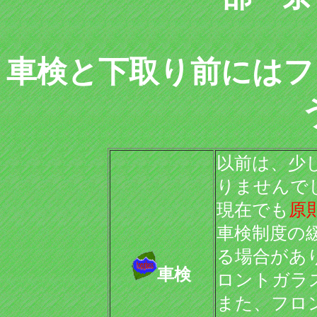
車検と下取り前にはフ
以前は、少
りませんで
現在でも
原
車検制度の
る場合があ
車検
ロントガラ
また、フロ