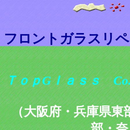
フロントガラスリペ
ＴｏｐGｌａｓｓ Co.,
（大阪府・兵庫県東
部・奈