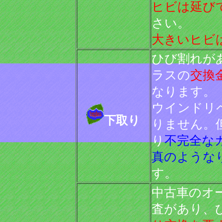
ヒビは延び
さい。
大きいヒビ
ひび割れが
ラスの
交換
なります。
ウインドリ
下取り
りません。
り
不完全な
真のような
す。
中古車のオ
査があり、