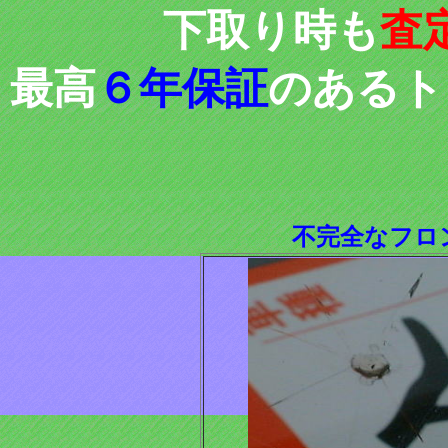
下取り時も
査
最高
６年保証
のあるト
不完全なフロ