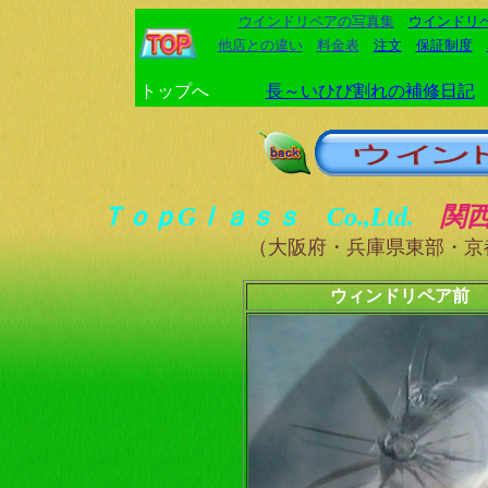
ウインドリペアの写真集
ウインドリ
他店との違い
料金表
注文
保証制度
トップへ
長～いひび割れの補修日記
ＴｏｐGｌａｓｓ Co.,Ltd.
関
（大阪府・兵庫県東部・京
ウィンドリペア前