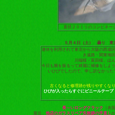
直径２０ミリのコンビネー
５月４日（土） 曇り 東
連休を利用されて東京から大阪の西成
き遠路・関東地
川端様・富田様、ほ
今日も腕を振るって綺麗に補修をしよ
いひびでしたので、申し訳なかった
古くなると修理跡が残りやすくな
ひびが入ったらすぐにビニールテープ
長～いロングクラック
（表
最近、
他店のガラスリペア失敗跡の手直し