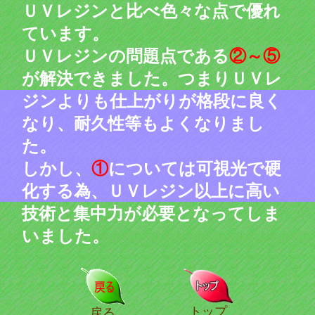
ＵＶレジンと比べ色々な点で優れ
ています。
ＵＶレジンの問題点である
②～⑤
が解決できました。つまりＵＶレ
ジンよりも仕上がりが格段に良く
なり、耐久性等もよくなりまし
た。
しかし、
①
については可視光で硬
化する為、ＵＶレジン以上に高い
技術と集中力が必要となってしま
いました。
トップ
戻る