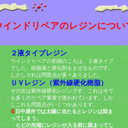
ウインドリペアのレジンについ
２液タイプレジン
ウインドリペアの初期のころは、２液タイプ
でした。樹脂液と硬化剤をまぜるものです。
しかしそれは問題点が多々ありました。
ＵＶレジン（紫外線硬化樹脂）
その次は紫外線硬化レジンです。これは今で
も多くのリペア業者で使われています。しか
しこれも問題点がいくつかあります。
①
日中屋外では太陽に当たるとレジンは固ま
ってしまう。
ヒビの先端にレジンが入る前に固まってし