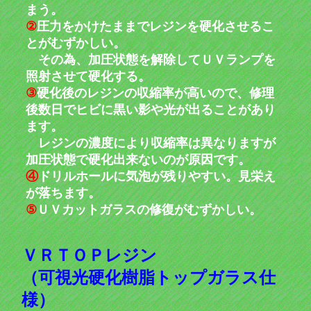
まう。
②
圧力をかけたままでレジンを硬化させるこ
とがむずかしい。
その為、加圧状態を解除してＵＶランプを
照射させて硬化する。
③
硬化後のレジンの収縮率が高いので、修理
後数日でヒビに黒い影や光が出ることがあり
ます。
レジンの濃度により収縮率は異なりますが
加圧状態で硬化出来ないのが原因です。
④
ドリルホールに気泡が残りやすい。見栄え
が落ちます。
⑤
ＵＶカットガラスの修復がむずかしい。
ＶＲＴＯＰレジン
（可視光硬化樹脂トップガラス仕
様）