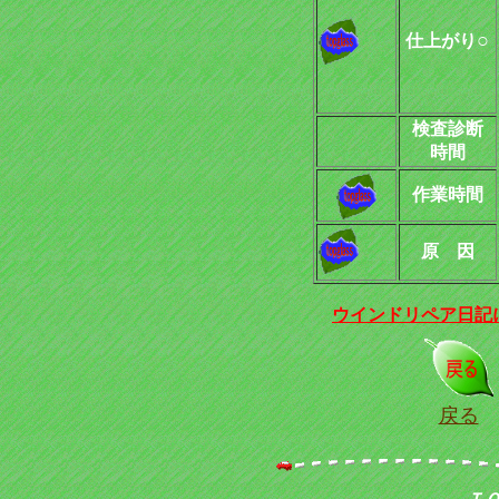
○
仕上がり
検査診断
時間
作業時間
原 因
ウインドリペア日記
戻る