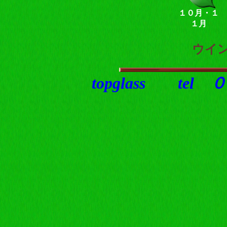
１０月・１
１月
ウイ
topglass t