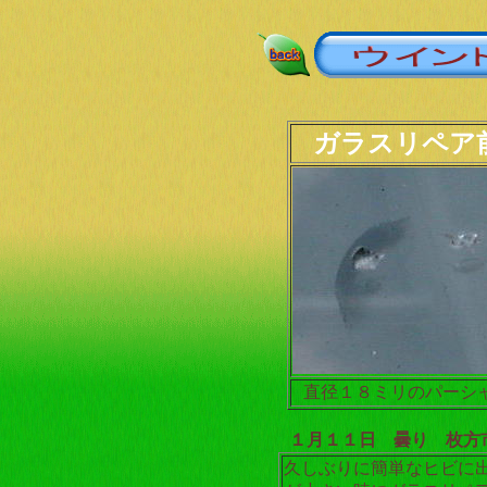
ガラスリペア
直径１８ミリのパーシ
１月１１日 曇り 枚方
久しぶりに簡単なヒビに