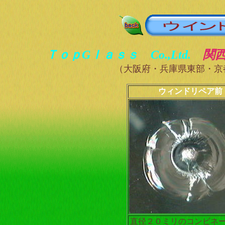
ＴｏｐGｌａｓｓ Co.,Ltd.
関
（大阪府・兵庫県東部・京
ウィンドリペア前
直径２０ミリのコンビネ