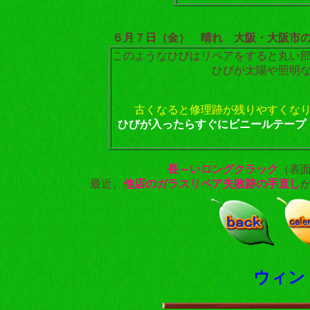
６月７日（金） 晴れ 大阪・大阪市
このようなひびはリペアをすると丸い
ひびが太陽や照明
古くなると修理跡が残りやすくな
ひびが入ったらすぐにビニールテープ
長～いロングクラック
（表
最近、
他店のガラスリペア失敗跡の手直し
ウィン