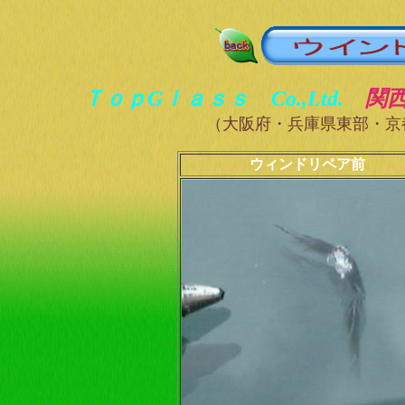
ＴｏｐGｌａｓｓ Co.,Ltd.
関
（大阪府・兵庫県東部・京
ウィンドリペア前