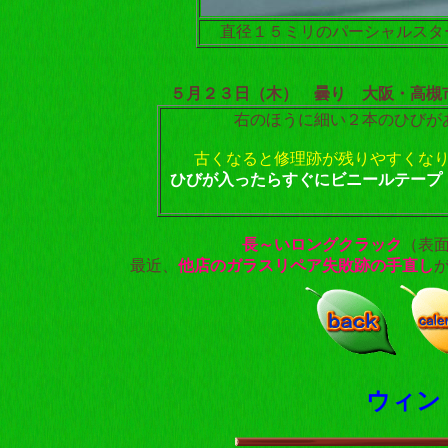
直径１５ミリのパーシャルスタ
５月２３日（木） 曇り 大阪・高槻
右のほうに細い２本のひびが
古くなると修理跡が残りやすくな
ひびが入ったらすぐにビニールテープ
長～いロングクラック
（表
最近、
他店のガラスリペア失敗跡の手直し
ウィン