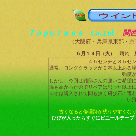
ＴｏｐGｌａｓｓ Co.,Ltd.
関
（大阪府・兵庫県東部・京
５月１４日（火） 晴れ 
４５センチと３５セ
通常、ロングクラックが２本以上ある
強度
しかし、今回は雑部さんの強いご希望
温も高かったのでリペアは思った以上
シオは購入されて間も無く飛び石に遭
い
古くなると修理跡が残りやすくな
ひびが入ったらすぐにビニールテープ