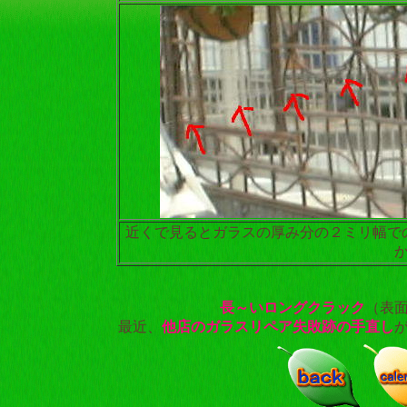
近くで見るとガラスの厚み分の２ミリ幅で
長～いロングクラック
（表
最近、
他店のガラスリペア失敗跡の手直し