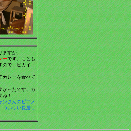
りますが、
レー
です。もとも
すので、ピカイ
。
辛カレーを食べて
よかったです。カ
よね！
ォンさんのピアノ
。ついつい長居し