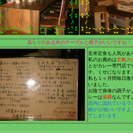
温もりのある木のテーブルと椅子がいいですね！
玄米定食も人気があ
私のお薦めは
玄氣カ
とがカレー専門店で
チ。くせになります
私も１ヶ月間毎日激
いました。
お陰で身体の調子が
レーは
薬膳
なんです
店内に流れているウ
曲が心地いいですよ
てしまいます。