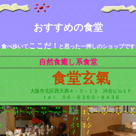
おすすめの食堂
ここだ！
食べ歩いて
と思った一押しのショップです
自然食癒し系食堂
食堂玄氣
大阪市北区西天満４－３－１３ 河合ビル１Ｆ
ｔｅｌ ０６－６３６５－８４３６