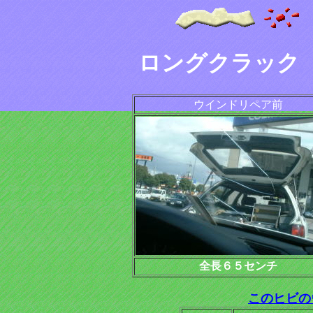
ロングクラック
ウインドリペア前
全長６５センチ
このヒビの