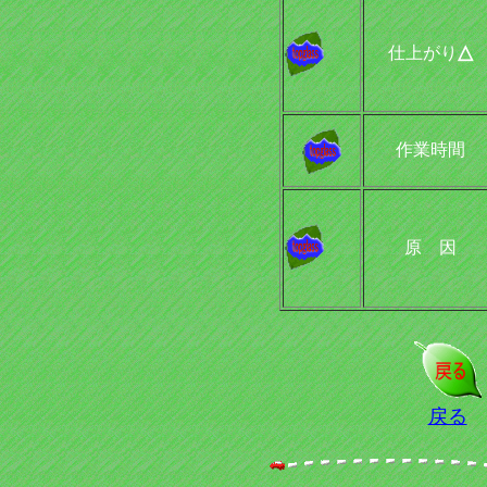
△
仕上がり
作業時間
原 因
戻る