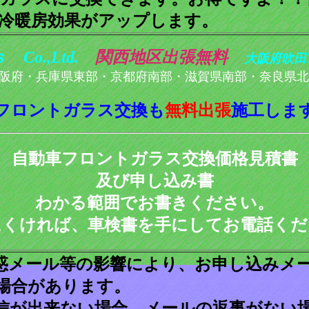
冷暖房効果がアップします。
Co.,Ltd.
関西地区出張無料
大阪府吹田
阪府・兵庫県東部・京都府南部・滋賀県南部・奈良県北
フロントガラス交換も
無料出張
施工しま
自動車フロントガラス交換価格見積書
及び申し込み書
わかる範囲でお書きください。
にくければ、車検書を手にしてお電話くだ
惑メール等の影響により、お申し込みメ
場合があります。
信が出来ない場合、メールの返事がない