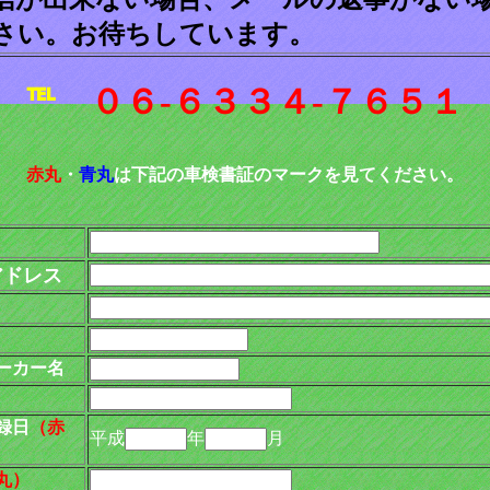
さい。お待ちしています。
℡
０６-６３３４-７６５１
赤丸
・
青丸
は下記の車検書証のマークを見てください。
アドレス
ーカー名
録日
（赤
平成
年
月
丸）