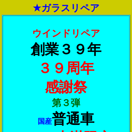
★ガラスリペア
ウインドリペア
創業３９年
３９周年
感謝祭
第３弾
普通車
国産