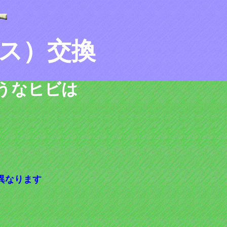
ス）交換
うなヒビは
異なります