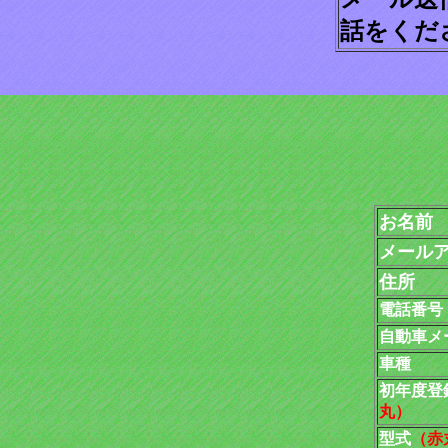
話をくだ
お名前
メール
住所
電話番号
自動車メ
車種
初年度登
丸）
型式
（赤