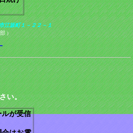
市江坂町１－２２－１
部
）
す
さい。
ールが受信
場合はお電