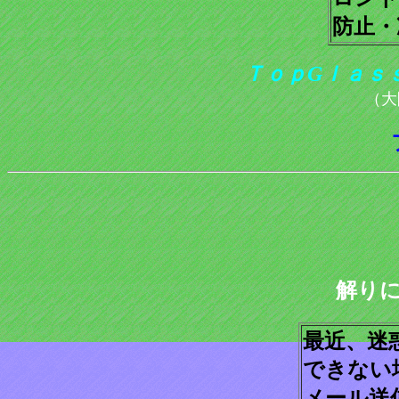
防止・
ＴｏｐGｌａｓｓ 
（大
解り
最近、迷
できない
メール送