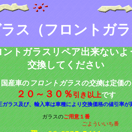
ガラス（フロントガラ
ロントガラスリペア出来ないよ
交換してください
国産車の
フロントガラスの交換
は定価の
２０～３０％
引き以上
です
正ガラス及び、輸入車は車種により交換価格の値引率が
ガラスの
ご用意１番
ごよういいち番