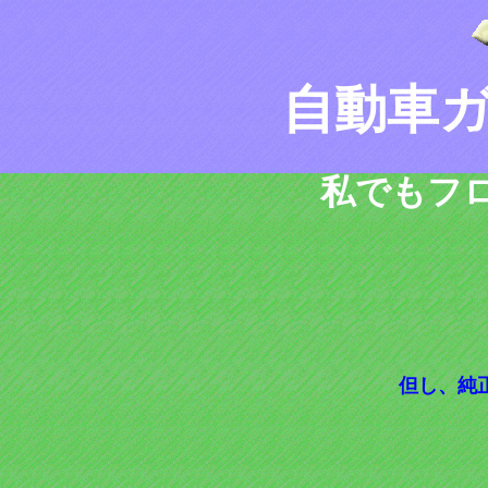
自動車
私でもフ
但し、純