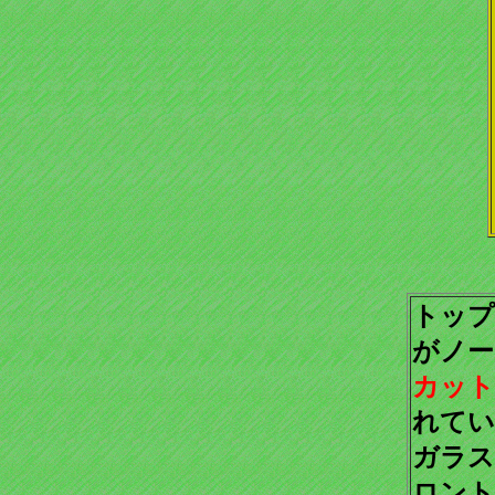
トップ
がノー
カット
れてい
ガラス
ロント