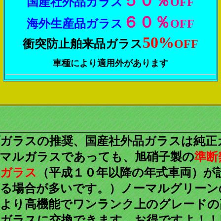
５０％
国産社外品ガラス
OFF
６０％
海外生産品ガラス
OFF
50%
衝突防止舶来品ガラス
OFF
車種により適用外があります
ガラスの推奨、国産社外品ガラスは純正
マルガラスであっても、旭硝子製の
準断
ガラス
（平成１０年以降の年式車両）が
る場合が多いです。）ノーマルグリーン
より高機能でワンランク上のグレードの
ガラスに交換できます。お得ですよ！！