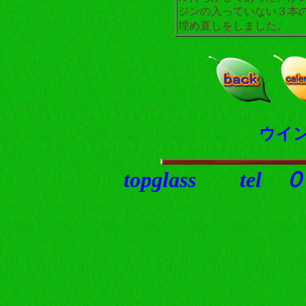
ジンの入っていない３本
埋め直しをしました。
ウイ
topglass t