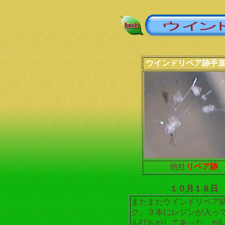
ウインドリペア跡手
他社
リペア跡
１０月１８日
またまたウインドリペア
ク。３本にレジンが入っ
ル打ちがしてあった。が