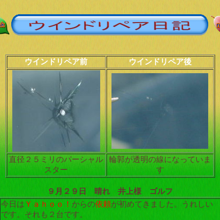
ウインドリペア前
ウインドリペア後
直径２５ミリのパーシャル
輪郭が透明の線になっていま
スター
す
９月２９日 晴れ 井上様 ゴルフ
今日は
Ｙａｈｏｏ！
からの
依頼
が初めてきました。うれしい
です。それも２台です。