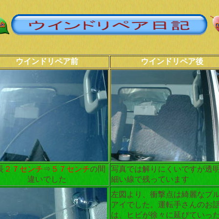
ウインドリペア前
ウインドリペア後
長
２７センチ
⇒
５７センチ
の間
写真では解りにくいですが透
違いでした
細い線で残っています
左図より、衝撃点は綺麗なブ
アイでした。運転手さんのお
は、ヒビが徐々に延びていっ