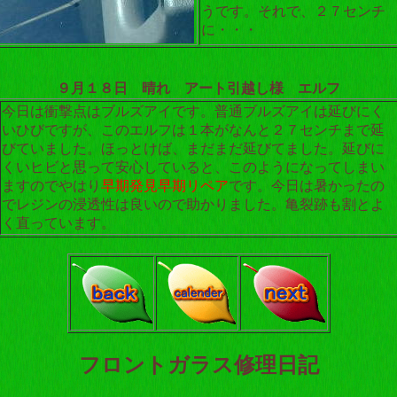
うです。それで、２７センチ
に・・・
９月１８日 晴れ アート引越し様 エルフ
今日は衝撃点はブルズアイです。普通ブルズアイは延びにく
いひびですが、このエルフは１本がなんと２７センチまで延
びていました。ほっとけば、まだまだ延びてました。延びに
くいヒビと思って安心していると、このようになってしまい
ますのでやはり
早期発見早期リペア
です。今日は暑かったの
でレジンの浸透性は良いので助かりました。亀裂跡も割とよ
く直っています。
フロントガラス修理日記