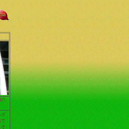
明の
ルズ
話で
たそ