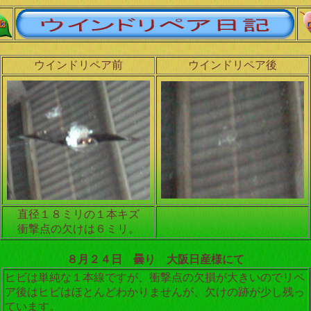
ウインドリペア前
ウインドリペア後
直径１８ミリの１本キズ
衝撃点の欠けは６ミリ。
８月２４日 曇り 大阪日産様にて
ヒビは単純な１本線ですが、衝撃点の欠損が大きいのでリペ
ア後はヒビはほとんどわかりませんが、欠けの跡が少し残っ
ています。