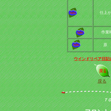
仕上
作業
原
ウインドリペア日記
戻る
Ｔ